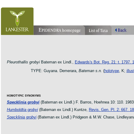
orchid pleurothallis masdevallia dracula cattleya laelia phragmipedium orquidea lankester ucr flo
oncidium botanico botanic jardin garden protologue taxon species
Pleurothallis grobyi
Bateman ex Lindl.,
Edwards's Bot. Reg. 21: t. 1797. 
TYPE: Guyana. Demerara,
Bateman s.n.
(
holotype
, K;
illu
HOMOTYPIC SYNONYMS
Specklinia grobyi
(Bateman ex Lindl.) F. Barros, Hoehnea 10: 110. 1983
Humboldtia grobyi
(Bateman ex Lindl.) Kuntze,
Revis. Gen. Pl. 2: 667. 1
Specklinia grobyi
(Bateman ex Lindl.) Pridgeon & M.W. Chase, Lindleyana