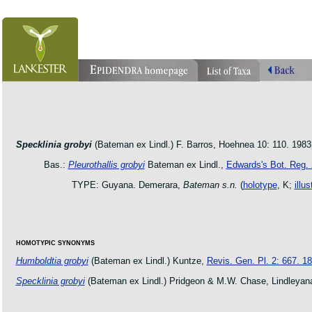
orchid pleurothallis masdevallia dracula cattleya laelia phragmipedium orquidea lankester ucr flo
oncidium botanico botanic jardin garden protologue taxon species
Specklinia grobyi
(Bateman ex Lindl.) F. Barros, Hoehnea 10: 110. 1983
Bas.:
Pleurothallis grobyi
Bateman ex Lindl.,
Edwards's Bot. Reg. 
TYPE: Guyana. Demerara,
Bateman s.n.
(
holotype
, K;
illu
HOMOTYPIC SYNONYMS
Humboldtia grobyi
(Bateman ex Lindl.) Kuntze,
Revis. Gen. Pl. 2: 667. 1
Specklinia grobyi
(Bateman ex Lindl.) Pridgeon & M.W. Chase, Lindleyana