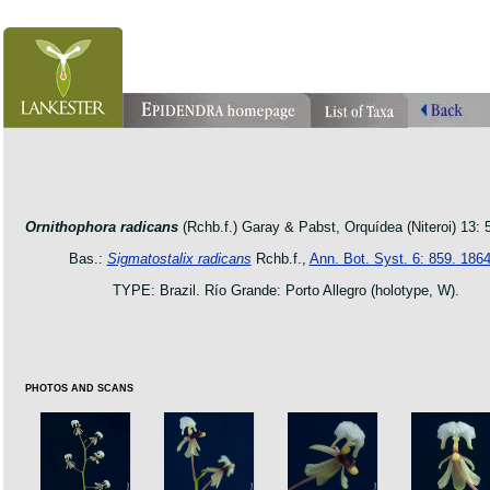
orchid pleurothallis masdevallia dracula cattleya laelia phragmipedium orquidea lankester ucr flo
oncidium botanico botanic jardin garden protologue taxon species
Ornithophora radicans
(Rchb.f.) Garay & Pabst, Orquídea (Niteroi) 13: 
Bas.:
Sigmatostalix radicans
Rchb.f.,
Ann. Bot. Syst. 6: 859. 186
TYPE: Brazil. Río Grande: Porto Allegro (holotype, W).
PHOTOS AND SCANS