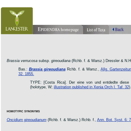
orchid pleurothallis masdevallia dracula cattleya laelia phragmipedium orquidea lankester ucr flo
oncidium botanico botanic jardin garden protologue taxon species
Brassia verrucosa
subsp.
gireoudiana
(Rchb. f. & Warsz.) Dressler & N.H
Bas.:
Brassia gireoudiana
Rchb. f. & Warsz.,
Allg. Gartenzeitu
32. 1855.
TYPE: [Costa Rica]. Der eine von und entdedte diese
(holotype, W;
illustration published in Xenia Orch I. Taf. 32
)
HOMOTYPIC SYNONYMS
Oncidium gireoudianum
(Rchb. f. & Warsz.) Rchb. f.,
Ann. Bot. Syst. 6: 